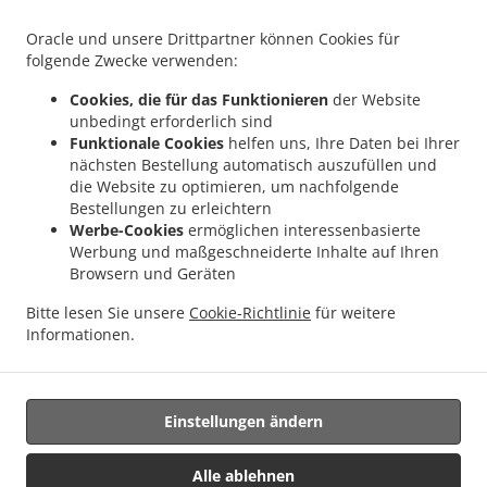
Großdietmanns
Pizza Lieferservice Eichberg
Pizza Lieferservice Schrems
.
.
.
Niederschrems
Pizza Lieferservice Schrems
Pizza Lieferservice Nondorf
Pizza
Oracle und unsere Drittpartner können Cookies für
.
.
Lieferservice Groß-Höbarten
Pizza Lieferservice Hörmanns bei Weitra
Pizza
folgende Zwecke verwenden:
.
.
Lieferservice Klein Ruprechts
Pizza Lieferservice Groß-Neusiedl
Pizza Lieferservice
Cookies, die für das Funktionieren
der Website
.
.
.
Friedrichshof
Pizza Lieferservice Grünbach
Pizza Lieferservice Unserfrau-Altweitra
unbedingt erforderlich sind
.
.
Pizza Lieferservice Ulrichs
Pizza Lieferservice Brand-Nagelberg
Pizza Lieferservice
Funktionale Cookies
helfen uns, Ihre Daten bei Ihrer
nächsten Bestellung automatisch auszufüllen und
.
.
.
Steinbach
Pizza Lieferservice Altweitra
Pizza Lieferservice Waldhäuseln
Pizza
die Website zu optimieren, um nachfolgende
.
.
.
Lieferservice Zehenthöf
Pizza Lieferservice Lekeberg
Pizza Lieferservice Ullrichs
Bestellungen zu erleichtern
.
.
Pizza Lieferservice Nová Ves nad Lužnicí
Pizza Lieferservice Neunagelberg
Pizza
Werbe-Cookies
ermöglichen interessenbasierte
.
.
Lieferservice Kleedorf
Pizza Lieferservice Schweiggers
Pizza Lieferservice
Werbung und maßgeschneiderte Inhalte auf Ihren
Browsern und Geräten
.
.
Großreichenbach
Pizza Lieferservice Niederschrems
Pizza Lieferservice Reinbolden
.
.
.
Pizza Lieferservice Halámky
Pizza Lieferservice Rapšach
Pizza Lieferservice
Bitte lesen Sie unsere
Cookie-Richtlinie
für weitere
.
.
.
Nagelberg
Pizza Lieferservice Hirschbach
Pizza Lieferservice Oberbrühl
Pizza
Informationen.
.
.
.
Lieferservice Schöberleiten
Pizza Lieferservice Höhenberg
Burger Lieferservice
.
Fast Food Lieferservice
Essen zum mitnehmen und zum Liefern
Einstellungen ändern
Alle ablehnen