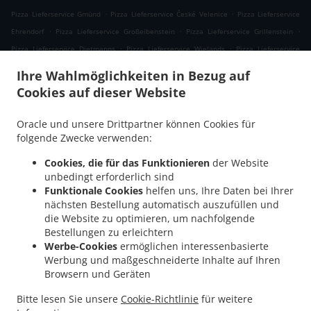
.
.
Pizza Lieferservice Gmünd
Pizza Lieferservice České Velenice
Pizza Lieferservice
.
.
.
Ehrendorf
Pizza Lieferservice Großeibenstein
Pizza Lieferservice Grillenstein
.
.
Pizza Lieferservice Dietmanns
Pizza Lieferservice Wielands
Pizza Lieferservice
.
.
.
Hoheneich
Pizza Lieferservice Breitensee
Pizza Lieferservice Kleineibenstein
Ihre Wahlmöglichkeiten in Bezug auf
.
.
Pizza Lieferservice Waldenstein
Pizza Lieferservice Albrechts
Pizza Lieferservice
Cookies auf dieser Website
.
.
Großdietmanns
Pizza Lieferservice Eichberg
Pizza Lieferservice Schrems
.
.
.
Niederschrems
Pizza Lieferservice Schrems
Pizza Lieferservice Nondorf
Pizza
Oracle und unsere Drittpartner können Cookies für
.
.
Lieferservice Groß-Höbarten
Pizza Lieferservice Hörmanns bei Weitra
Pizza
folgende Zwecke verwenden:
.
.
Lieferservice Klein Ruprechts
Pizza Lieferservice Groß-Neusiedl
Pizza Lieferservice
Cookies, die für das Funktionieren
der Website
.
.
.
Friedrichshof
Pizza Lieferservice Grünbach
Pizza Lieferservice Unserfrau-Altweitra
unbedingt erforderlich sind
.
.
Pizza Lieferservice Ulrichs
Pizza Lieferservice Brand-Nagelberg
Pizza Lieferservice
Funktionale Cookies
helfen uns, Ihre Daten bei Ihrer
nächsten Bestellung automatisch auszufüllen und
.
.
.
Steinbach
Pizza Lieferservice Altweitra
Pizza Lieferservice Waldhäuseln
Pizza
die Website zu optimieren, um nachfolgende
.
.
.
Lieferservice Zehenthöf
Pizza Lieferservice Lekeberg
Pizza Lieferservice Ullrichs
Bestellungen zu erleichtern
.
.
Pizza Lieferservice Nová Ves nad Lužnicí
Pizza Lieferservice Neunagelberg
Pizza
Werbe-Cookies
ermöglichen interessenbasierte
.
.
Lieferservice Kleedorf
Pizza Lieferservice Schweiggers
Pizza Lieferservice
Werbung und maßgeschneiderte Inhalte auf Ihren
Browsern und Geräten
.
.
Großreichenbach
Pizza Lieferservice Niederschrems
Pizza Lieferservice Reinbolden
.
.
.
Pizza Lieferservice Halámky
Pizza Lieferservice Rapšach
Pizza Lieferservice
Bitte lesen Sie unsere
Cookie-Richtlinie
für weitere
.
.
.
Nagelberg
Pizza Lieferservice Hirschbach
Pizza Lieferservice Oberbrühl
Pizza