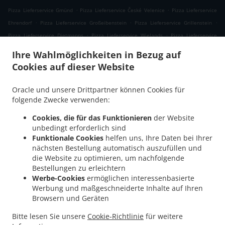
.
.
Pizza Lieferservice Gmünd
Pizza Lieferservice České Velenice
Pizza Lieferservice
.
.
.
Ehrendorf
Pizza Lieferservice Großeibenstein
Pizza Lieferservice Grillenstein
.
.
Pizza Lieferservice Dietmanns
Pizza Lieferservice Wielands
Pizza Lieferservice
.
.
.
Hoheneich
Pizza Lieferservice Breitensee
Pizza Lieferservice Kleineibenstein
Ihre Wahlmöglichkeiten in Bezug auf
.
.
Pizza Lieferservice Waldenstein
Pizza Lieferservice Albrechts
Pizza Lieferservice
Cookies auf dieser Website
.
.
Großdietmanns
Pizza Lieferservice Eichberg
Pizza Lieferservice Schrems
.
.
.
Niederschrems
Pizza Lieferservice Schrems
Pizza Lieferservice Nondorf
Pizza
Oracle und unsere Drittpartner können Cookies für
.
.
Lieferservice Groß-Höbarten
Pizza Lieferservice Hörmanns bei Weitra
Pizza
folgende Zwecke verwenden:
.
.
Lieferservice Klein Ruprechts
Pizza Lieferservice Groß-Neusiedl
Pizza Lieferservice
Cookies, die für das Funktionieren
der Website
.
.
.
Friedrichshof
Pizza Lieferservice Grünbach
Pizza Lieferservice Unserfrau-Altweitra
unbedingt erforderlich sind
.
.
Pizza Lieferservice Ulrichs
Pizza Lieferservice Brand-Nagelberg
Pizza Lieferservice
Funktionale Cookies
helfen uns, Ihre Daten bei Ihrer
nächsten Bestellung automatisch auszufüllen und
.
.
.
Steinbach
Pizza Lieferservice Altweitra
Pizza Lieferservice Waldhäuseln
Pizza
die Website zu optimieren, um nachfolgende
.
.
.
Lieferservice Zehenthöf
Pizza Lieferservice Lekeberg
Pizza Lieferservice Ullrichs
Bestellungen zu erleichtern
.
.
Pizza Lieferservice Nová Ves nad Lužnicí
Pizza Lieferservice Neunagelberg
Pizza
Werbe-Cookies
ermöglichen interessenbasierte
.
.
Lieferservice Kleedorf
Pizza Lieferservice Schweiggers
Pizza Lieferservice
Werbung und maßgeschneiderte Inhalte auf Ihren
Browsern und Geräten
.
.
Großreichenbach
Pizza Lieferservice Niederschrems
Pizza Lieferservice Reinbolden
.
.
.
Pizza Lieferservice Halámky
Pizza Lieferservice Rapšach
Pizza Lieferservice
Bitte lesen Sie unsere
Cookie-Richtlinie
für weitere
.
.
.
Nagelberg
Pizza Lieferservice Hirschbach
Pizza Lieferservice Oberbrühl
Pizza