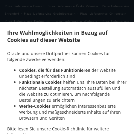
.
.
Pizza Lieferservice Gmünd
Pizza Lieferservice České Velenice
Pizza Lieferservice
.
.
.
Ehrendorf
Pizza Lieferservice Großeibenstein
Pizza Lieferservice Grillenstein
.
.
Pizza Lieferservice Dietmanns
Pizza Lieferservice Wielands
Pizza Lieferservice
.
.
.
Hoheneich
Pizza Lieferservice Breitensee
Pizza Lieferservice Kleineibenstein
Ihre Wahlmöglichkeiten in Bezug auf
.
.
Pizza Lieferservice Waldenstein
Pizza Lieferservice Albrechts
Pizza Lieferservice
Cookies auf dieser Website
.
.
Großdietmanns
Pizza Lieferservice Eichberg
Pizza Lieferservice Schrems
.
.
.
Niederschrems
Pizza Lieferservice Schrems
Pizza Lieferservice Nondorf
Pizza
Oracle und unsere Drittpartner können Cookies für
.
.
Lieferservice Groß-Höbarten
Pizza Lieferservice Hörmanns bei Weitra
Pizza
folgende Zwecke verwenden:
.
.
Lieferservice Klein Ruprechts
Pizza Lieferservice Groß-Neusiedl
Pizza Lieferservice
Cookies, die für das Funktionieren
der Website
.
.
.
Friedrichshof
Pizza Lieferservice Grünbach
Pizza Lieferservice Unserfrau-Altweitra
unbedingt erforderlich sind
.
.
Pizza Lieferservice Ulrichs
Pizza Lieferservice Brand-Nagelberg
Pizza Lieferservice
Funktionale Cookies
helfen uns, Ihre Daten bei Ihrer
nächsten Bestellung automatisch auszufüllen und
.
.
.
Steinbach
Pizza Lieferservice Altweitra
Pizza Lieferservice Waldhäuseln
Pizza
die Website zu optimieren, um nachfolgende
.
.
.
Lieferservice Zehenthöf
Pizza Lieferservice Lekeberg
Pizza Lieferservice Ullrichs
Bestellungen zu erleichtern
.
.
Pizza Lieferservice Nová Ves nad Lužnicí
Pizza Lieferservice Neunagelberg
Pizza
Werbe-Cookies
ermöglichen interessenbasierte
.
.
Lieferservice Kleedorf
Pizza Lieferservice Schweiggers
Pizza Lieferservice
Werbung und maßgeschneiderte Inhalte auf Ihren
Browsern und Geräten
.
.
Großreichenbach
Pizza Lieferservice Niederschrems
Pizza Lieferservice Reinbolden
.
.
.
Pizza Lieferservice Halámky
Pizza Lieferservice Rapšach
Pizza Lieferservice
Bitte lesen Sie unsere
Cookie-Richtlinie
für weitere
.
.
.
Nagelberg
Pizza Lieferservice Hirschbach
Pizza Lieferservice Oberbrühl
Pizza