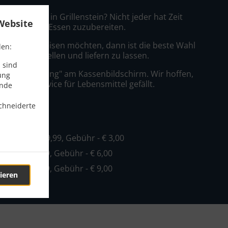
Lieferservice in Grillenstein? Nicht jeder hat Zeit
Website
azu, leckeres Essen zuzubereiten.
ein König speisen möchten, dann ist die beste Wahl
den:
ilano zu bestellen und liefern zu lassen.
 sind
nfach "Lieferung" am Kassenbildschirm. Wir hoffen,
ung
er Lieferservice für Lebensmittel gefällt.
ende
chneiderte
ühr
o
, Mind. - € 19,99, Gebühr - € 3,00
Mind. - € 19,99, Gebühr - € 6,00
Mind. - € 29,99, Gebühr - € 9,00
ieren