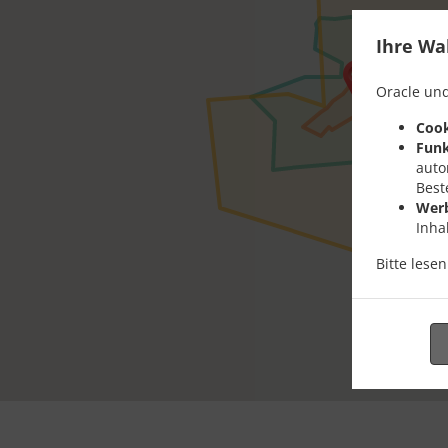
Ihre Wa
Oracle und
Cook
Funk
auto
Best
Wer
Inha
Bitte lese