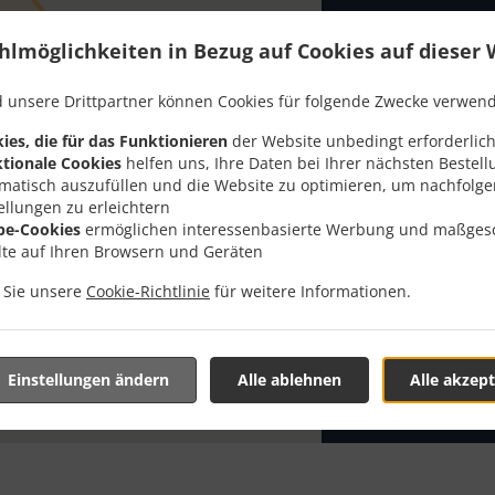
Lust auf Pizza 
hlmöglichkeiten in Bezug auf Cookies auf dieser 
oder Talent d
Wenn Sie wie 
 unsere Drittpartner können Cookies für folgende Zwecke verwen
bei Pizzeria M
ies, die für das Funktionieren
der Website unbedingt erforderlich
Wählen Sie ei
tionale Cookies
helfen uns, Ihre Daten bei Ihrer nächsten Bestell
dass Ihnen uns
matisch auszufüllen und die Website zu optimieren, um nachfolg
ellungen zu erleichtern
be-Cookies
ermöglichen interessenbasierte Werbung und maßges
Liefergeb
lte auf Ihren Browsern und Geräten
n Sie unsere
Cookie-Richtlinie
für weitere Informationen.
Ab 20 eur
Zone 21
, 
Zone 22
, 
Einstellungen ändern
Alle ablehnen
Alle akzept